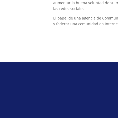
aumentar la buena voluntad de su ma
las redes sociales
El papel de una agencia de Commun
y federar una comunidad en interne