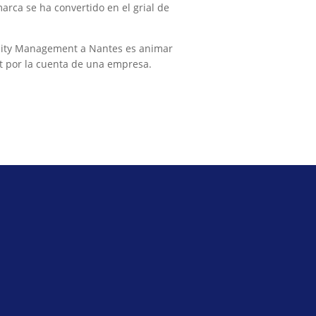
rca se ha convertido en el grial de
ity Management a Nantes es animar
t por la cuenta de una empresa.