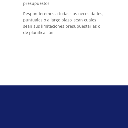
presupuestos.
Responderemos a todas sus necesidades,
puntuales o a largo plazo, sean cuales
sean sus limitaciones presupuestarias o
de planificación.