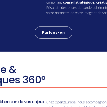
combinant
conseil stratégique, créat
Résultat : des prises de parole cohérente
votre notoriété, de votre image et de vo
Parlons-en
se &
iques 360°
réhension de vos enjeux
Chez Open2Europe, nous accompagnons le