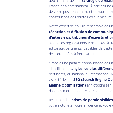
déploiement de leur
stratégie de relat
France et à l’international. À partir d’une
de votre positionnement et de votre en
construisons des stratégies sur mesure
Notre expertise couvre l’ensemble des l
rédaction et diffusion de communiqu
d’interviews, tribunes d’experts et p
aidons les organisations B2B et B2C à t
éditoriaux pertinents, capables de capte
des retombées à forte valeur.
Grâce à une parfaite connaissance des m
identifient les
angles les plus différen
pertinents, du national à l’international
visibilité liés au
SEO (Search Engine Op
Engine Optimization)
afin d’optimiser 
dans les moteurs de recherche et les IA
Résultat : des
prises de parole visible
votre notoriété, votre influence et votr