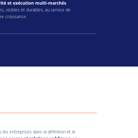
ivité et exécution multi-marchés
.
s, visibles et durables, au service de
tre croissance.
s entreprises dans la définition et le