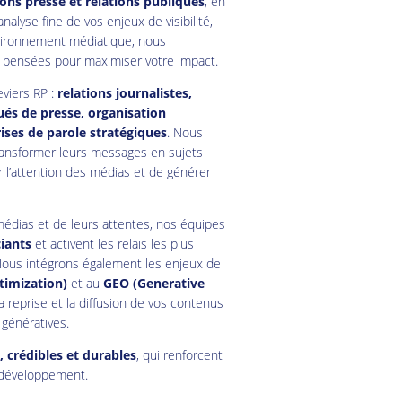
ions presse et relations publiques
, en
 analyse fine de vos enjeux de visibilité,
vironnement médiatique, nous
, pensées pour maximiser votre impact.
eviers RP :
relations journalistes,
és de presse, organisation
rises de parole stratégiques
. Nous
ransformer leurs messages en sujets
r l’attention des médias et de générer
édias et de leurs attentes, nos équipes
ciants
et activent les relais les plus
. Nous intégrons également les enjeux de
timization)
et au
GEO (Generative
la reprise et la diffusion de vos contenus
 génératives.
s, crédibles et durables
, qui renforcent
e développement.