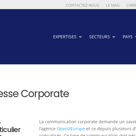
CONTACTEZ-NOUS
LE MAG
CARR
EXPERTISES
SECTEURS
PAYS
esse Corporate
e
La communication corporate demande un savoir-f
iculier
l’agence
Open2Europe
et ce depuis plusieurs d
spécialisés. Ce type de communication doit né