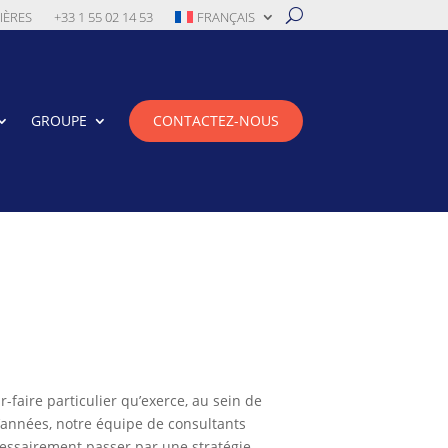
IÈRES
+33 1 55 02 14 53
FRANÇAIS
GROUPE
CONTACTEZ-NOUS
aire particulier qu’exerce, au sein de
’années, notre équipe de consultants
cessairement passer par une stratégie